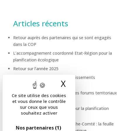
Articles récents
Retour auprès des partenaires qui se sont engagés
dans la COP
L’accompagnement coordonné Etat-Région pour la
planification écologique
Retour sur l’année 2025
La COP se déploie dans les établissements
X
Masquer le band
d’enseignement supérieur
Vous avez été au rendez-vous des forums territoriaux
Ce site utilise des cookies
de la COP, merci !
et vous donne le contrôle
sur ceux que vous
Des modalités de suivi fiables pour la planification
souhaitez activer
écologique
Mieux vivre en Bourgogne-Franche-Comté : la feuille
Nos partenaires
(1)
de route de la planification écologique