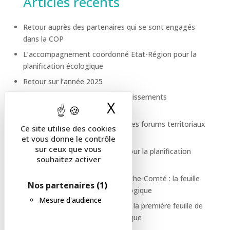
Articles récents
Retour auprès des partenaires qui se sont engagés
dans la COP
L’accompagnement coordonné Etat-Région pour la
planification écologique
Retour sur l’année 2025
La COP se déploie dans les établissements
X
Masquer le band
d’enseignement supérieur
Vous avez été au rendez-vous des forums territoriaux
Ce site utilise des cookies
de la COP, merci !
et vous donne le contrôle
sur ceux que vous
Des modalités de suivi fiables pour la planification
souhaitez activer
écologique
Mieux vivre en Bourgogne-Franche-Comté : la feuille
Nos partenaires
(1)
de route de la planification écologique
Mesure d'audience
La COP se réunit pour présenter la première feuille de
route de la planification écologique