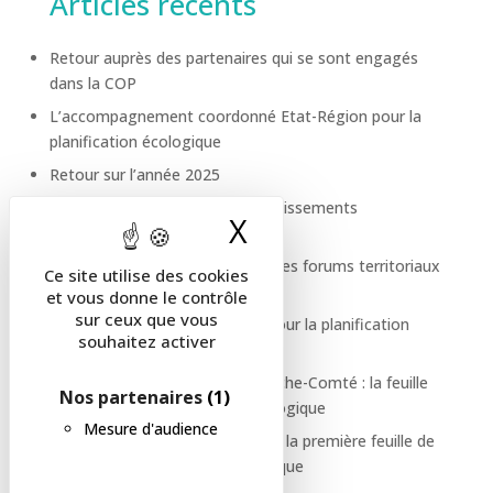
Articles récents
Retour auprès des partenaires qui se sont engagés
dans la COP
L’accompagnement coordonné Etat-Région pour la
planification écologique
Retour sur l’année 2025
La COP se déploie dans les établissements
X
Masquer le band
d’enseignement supérieur
Vous avez été au rendez-vous des forums territoriaux
Ce site utilise des cookies
de la COP, merci !
et vous donne le contrôle
sur ceux que vous
Des modalités de suivi fiables pour la planification
souhaitez activer
écologique
Mieux vivre en Bourgogne-Franche-Comté : la feuille
Nos partenaires
(1)
de route de la planification écologique
Mesure d'audience
La COP se réunit pour présenter la première feuille de
route de la planification écologique